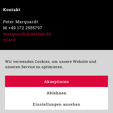
Kontakt
Peter Marquardt
M +49 172 2555797
marquardt@zettbee.de
vCard
Impressum
Datenschutz
Wir verwenden Cookies, um unsere Website und
unseren Service zu optimieren.
Geschlechtsangaben: Aus Gründen der besseren
Akzeptieren
Lesbarkeit sind nicht immer alle Sprachformen –
männlich, weiblich und divers – im Text
Ablehnen
ausgeschrieben. Es sind aber immer alle
Geschlechter (m/w/d) gleichermaßen gemeint
Einstellungen ansehen
und angesprochen.