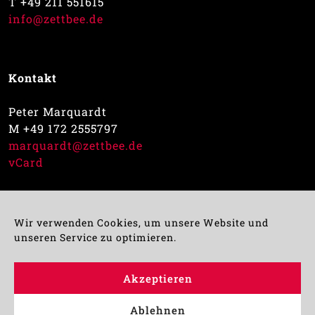
T +49 211 551615
info@zettbee.de
Kontakt
Peter Marquardt
M +49 172 2555797
marquardt@zettbee.de
vCard
Impressum
Datenschutz
Wir verwenden Cookies, um unsere Website und
unseren Service zu optimieren.
Geschlechtsangaben: Aus Gründen der besseren
Akzeptieren
Lesbarkeit sind nicht immer alle Sprachformen –
männlich, weiblich und divers – im Text
Ablehnen